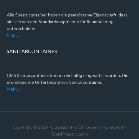
Alle Spezialcontainer haben die gemeinsame Eigenschaft, dass
sie sich von den Standardansprüchen für Raumnutzung
unterscheiden.
Mehr…
SANITARCONTAINER
CMS Sanitärcontainer können vielfältig eingesetzt werden. Die
grundlegende Unterteilung von Sanitärcontainer.
Mehr…
Copyright © 2026 ·
Outreach Pro
On
Genesis Framework
·
WordPress
·
Log in