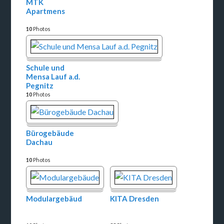
MTK
Apartmens
10
Photos
Schule und
Mensa Lauf a.d.
Pegnitz
10
Photos
Bürogebäude
Dachau
10
Photos
Modulargebäude
KITA Dresden