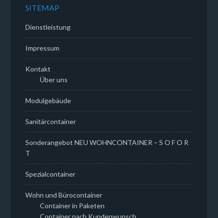
SITEMAP
Dienstleistung
Impressum
Kontakt
Über uns
Modulgebäude
Sanitärcontainer
Sonderangebot NEU WOHNCONTAINER – S O F O R
T
Spezialcontainer
Wohn und Bürocontainer
Container in Paketen
Container nach Kundenwunsch